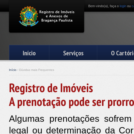
Bem-vindo(a), faça o
login
ou
c
Início
Serviços
O Cartóri
Início
› Dúvidas mais Frequentes
Registro de Imóveis
A prenotação pode ser prorr
Algumas prenotações sofrem 
legal ou determinação da Cor