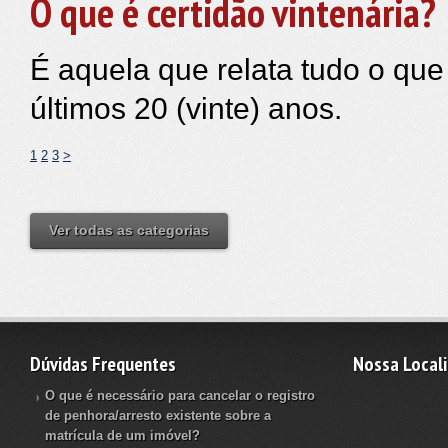
O que é certidão vintenária?
É aquela que relata tudo o que
últimos 20 (vinte) anos.
1
2
3
>
Ver todas as categorias
Dúvidas Frequentes
Nossa Local
O que é necessário para cancelar o registro
de penhora/arresto existente sobre a
matrícula de um imóvel?